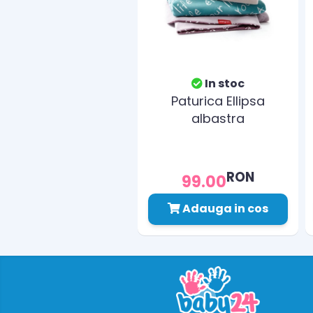
In stoc
Paturica Ellipsa
albastra
RON
99.00
Adauga in cos