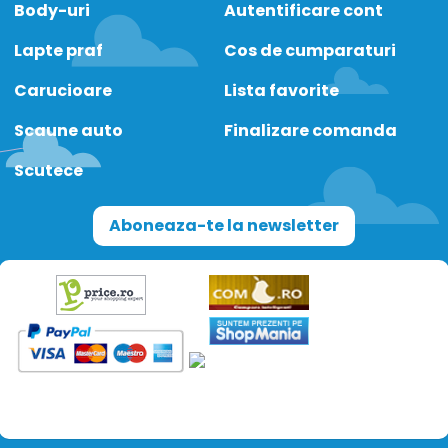
Body-uri
Autentificare cont
Lapte praf
Cos de cumparaturi
Carucioare
Lista favorite
Scaune auto
Finalizare comanda
Scutece
Aboneaza-te la newsletter