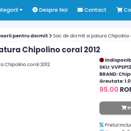
tegorii
Despre Noi
Contact
Co
sorii pentru dormit
Sac de dormit si patura Chipolino 
atura Chipolino coral 2012
Indisponib
SKU: VVPSP
BRAND: Chip
Greutate: 1.
95.00
RO
I
Pretul incl