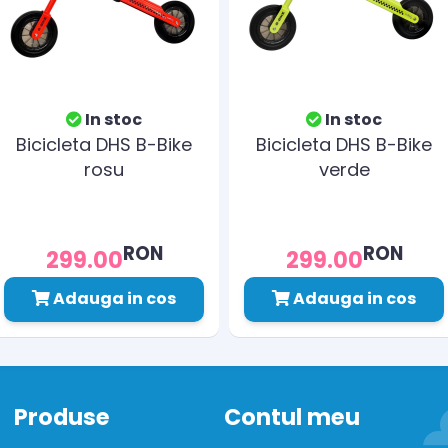
In stoc
In stoc
Bicicleta DHS B-Bike
Bicicleta DHS B-Bike
rosu
verde
RON
RON
299.00
299.00
Adauga in cos
Adauga in cos
Produse
Contul meu