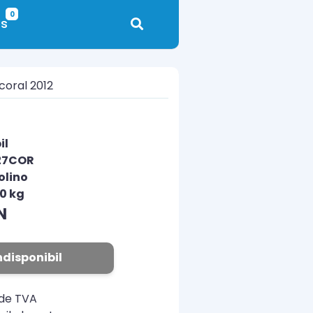
0
s
coral 2012
il
127COR
olino
00 kg
N
ndisponibil
ude TVA