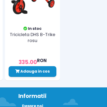
In stoc
Tricicleta DHS B-Trike
rosu
RON
335.00
Adauga in cos
Informatii
Despre noi