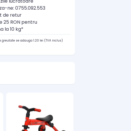
zile lucratoare
a-ne: 0755.092.553
t de retur
re 25 RON pentru
a la 10 kg*
 greutate se adauga 1.20 lei (TVA inclus)