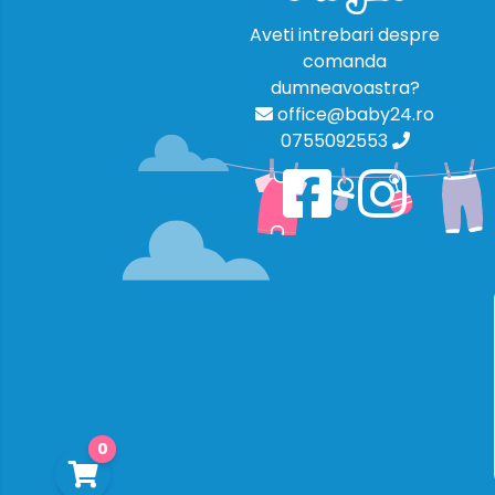
Aveti intrebari despre
comanda
dumneavoastra?
office@baby24.ro
0755092553
0