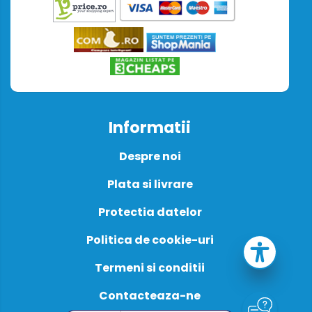
Informatii
Despre noi
Plata si livrare
Protectia datelor
Politica de cookie-uri
Termeni si conditii
Contacteaza-ne