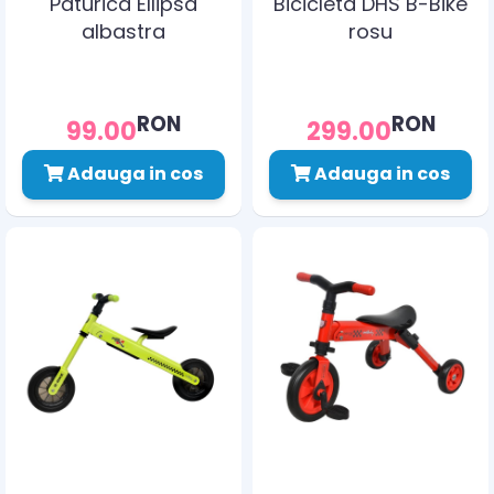
Paturica Ellipsa
Bicicleta DHS B-Bike
albastra
rosu
RON
RON
99.00
299.00
Adauga in cos
Adauga in cos