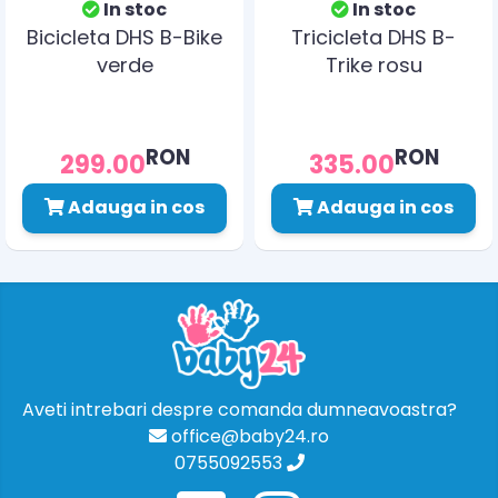
In stoc
In stoc
Bicicleta DHS B-Bike
Tricicleta DHS B-
verde
Trike rosu
RON
RON
299.00
335.00
Adauga in cos
Adauga in cos
Aveti intrebari despre comanda dumneavoastra?
office@baby24.ro
0755092553