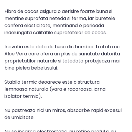
Fibra de cocos asigura o aerisire foarte buna si
mentine suprafata neteda si ferma, iar buretele
confera elasticitate, mentinand o perioada
indelungata calitatile suprafetelor de cocos.
Inovatia este data de husa din bumbac tratata cu
Aloe Vera care ofera un plus de sanatate datorita
proprietatilor naturale si totodata protejeaza mai
bine pielea bebelusului.
Stabila termic deoarece este o structura
lemnoasa naturala (vara e racoroasa, iarna
izolator termic).
Nu pastreaza nici un miros, absoarbe rapid excesul
de umiditate.
Nu se incarca electrostatic, nu retine praful si nu