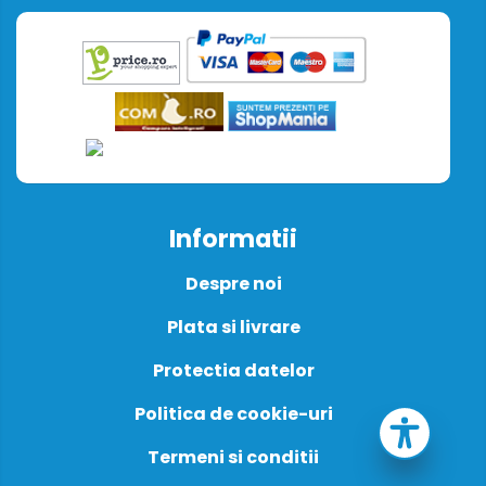
Informatii
Despre noi
Plata si livrare
Protectia datelor
Politica de cookie-uri
Termeni si conditii