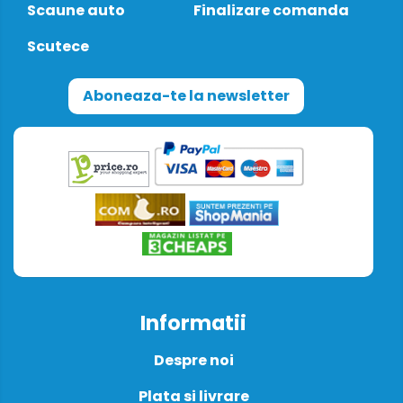
Scaune auto
Finalizare comanda
Scutece
Aboneaza-te la newsletter
Informatii
Despre noi
Plata si livrare