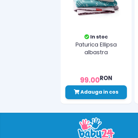
In stoc
Paturica Ellipsa
albastra
RON
99.00
Adauga in cos