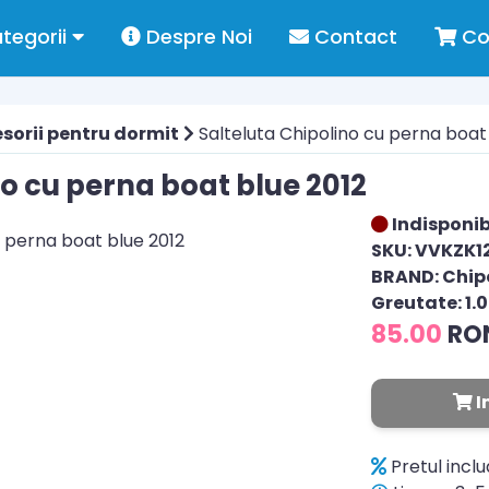
tegorii
Despre Noi
Contact
Co
sorii pentru dormit
Salteluta Chipolino cu perna boat
no cu perna boat blue 2012
Indisponib
SKU: VVKZK1
BRAND: Chip
Greutate: 1.
85.00
RO
I
Pretul incl