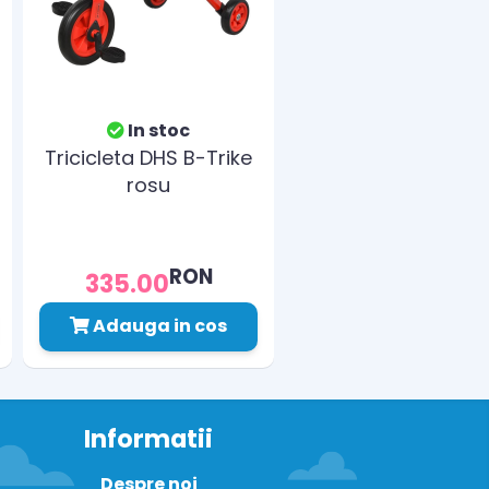
In stoc
Tricicleta DHS B-Trike
rosu
RON
335.00
Adauga in cos
Informatii
Despre noi