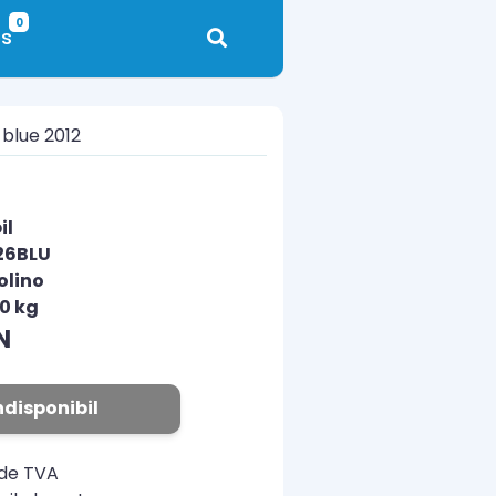
0
s
 blue 2012
il
26BLU
olino
00 kg
N
ndisponibil
ude TVA