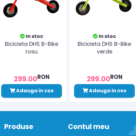
In stoc
In stoc
Bicicleta DHS B-Bike
Bicicleta DHS B-Bike
rosu
verde
RON
RON
299.00
299.00
Adauga in cos
Adauga in cos
Produse
Contul meu