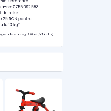
zile lucratoare
a-ne: 0755.092.553
t de retur
re 25 RON pentru
a la 10 kg*
 greutate se adauga 1.20 lei (TVA inclus)