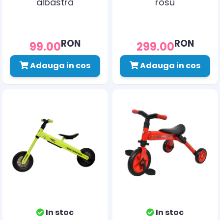
albastra
rosu
RON
RON
99.00
299.00
Adauga in cos
Adauga in cos
In stoc
In stoc