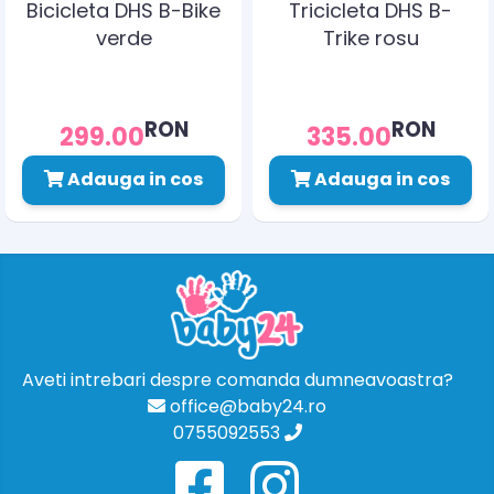
Bicicleta DHS B-Bike
Tricicleta DHS B-
verde
Trike rosu
RON
RON
299.00
335.00
Adauga in cos
Adauga in cos
Aveti intrebari despre comanda dumneavoastra?
office@baby24.ro
0755092553