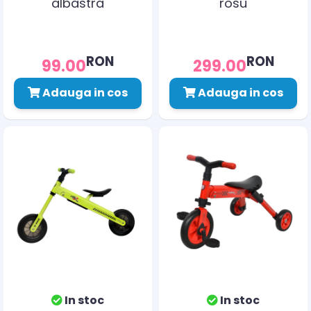
albastra
rosu
RON
RON
99.00
299.00
Adauga in cos
Adauga in cos
In stoc
In stoc