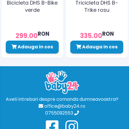
Bicicleta DHS B-Bike
Tricicleta DHS B-
verde
Trike rosu
RON
RON
299.00
335.00
Adauga in cos
Adauga in cos
Aveti intrebari despre comanda dumneavoastra?
office@baby24.ro
0755092553