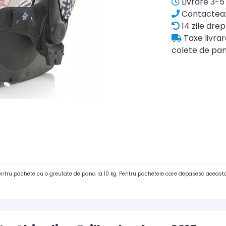
Livrare 3-5 
Contacteaz
14 zile drep
Taxe livra
colete de pan
pentru pachete cu o greutate de pana la 10 kg. Pentru pachetele care depasesc aceasta