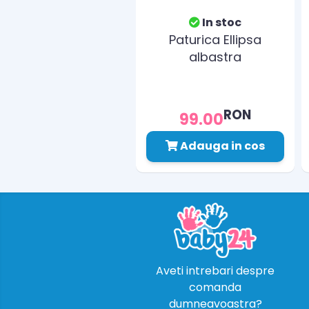
In stoc
Paturica Ellipsa
albastra
RON
99.00
Adauga in cos
Aveti intrebari despre
comanda
dumneavoastra?