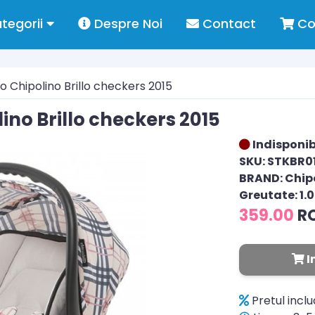
tegorii
Despre Noi
Contact
Co
 Chipolino Brillo checkers 2015
ino Brillo checkers 2015
Indisponib
SKU: STKBR0
BRAND: Chip
Greutate: 1.
359.00
R
I
Pretul incl