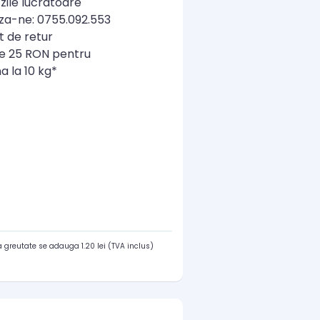
zile lucratoare
a-ne: 0755.092.553
t de retur
re 25 RON pentru
a la 10 kg*
 greutate se adauga 1.20 lei (TVA inclus)