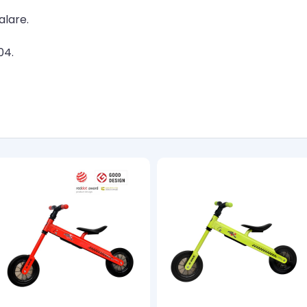
alare.
04.