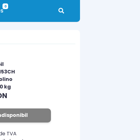
0
s
il
153CH
olino
00 kg
ON
ndisponibil
ude TVA