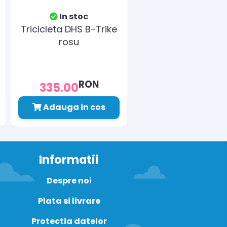
In stoc
Tricicleta DHS B-Trike
rosu
RON
335.00
Adauga in cos
Informatii
Despre noi
Plata si livrare
Protectia datelor