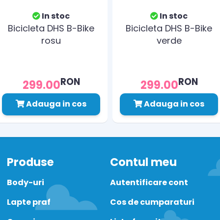
In stoc
In stoc
Bicicleta DHS B-Bike
Bicicleta DHS B-Bike
rosu
verde
RON
RON
299.00
299.00
Adauga in cos
Adauga in cos
Produse
Contul meu
Body-uri
Autentificare cont
Lapte praf
Cos de cumparaturi