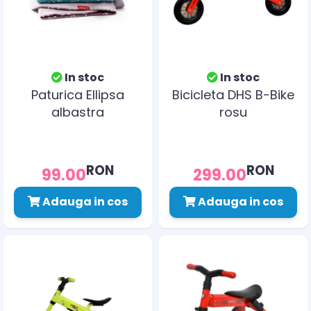
In stoc
In stoc
Paturica Ellipsa
Bicicleta DHS B-Bike
albastra
rosu
RON
RON
99.00
299.00
Adauga in cos
Adauga in cos