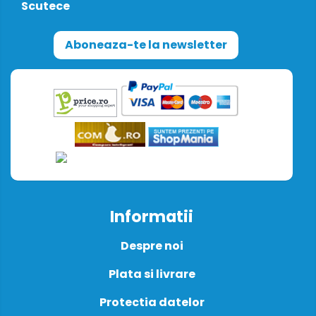
Scutece
Aboneaza-te la newsletter
Informatii
Despre noi
Plata si livrare
Protectia datelor