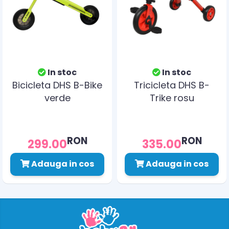
In stoc
In stoc
Bicicleta DHS B-Bike
Tricicleta DHS B-
verde
Trike rosu
RON
RON
299.00
335.00
Adauga in cos
Adauga in cos