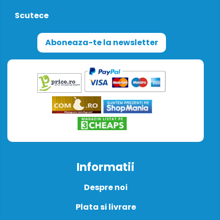
Scutece
Aboneaza-te la newsletter
Informatii
Despre noi
Plata si livrare