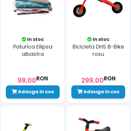
In stoc
In stoc
Paturica Ellipsa
Bicicleta DHS B-Bike
albastra
rosu
RON
RON
99.00
299.00
Adauga in cos
Adauga in cos