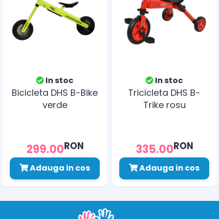
In stoc
In stoc
Bicicleta DHS B-Bike
Tricicleta DHS B-
verde
Trike rosu
RON
RON
299.00
335.00
Adauga in cos
Adauga in cos