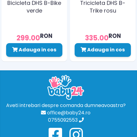
Bicicleta DHS B-Bike
Tricicleta DHS B-
verde
Trike rosu
RON
RON
299.00
335.00
Adauga in cos
Adauga in cos
Aveti intrebari despre comanda dumneavoastra?
office@baby24.ro
0755092553