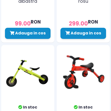
albastra
rosu
RON
RON
99.00
299.00
Adauga in cos
Adauga in cos
In stoc
In stoc