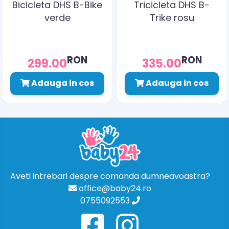
Bicicleta DHS B-Bike
Tricicleta DHS B-
verde
Trike rosu
RON
RON
299.00
335.00
Adauga in cos
Adauga in cos
Aveti intrebari despre comanda dumneavoastra?
office@baby24.ro
0755092553