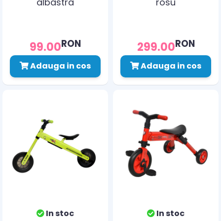
albastra
rosu
RON
RON
99.00
299.00
Adauga in cos
Adauga in cos
In stoc
In stoc