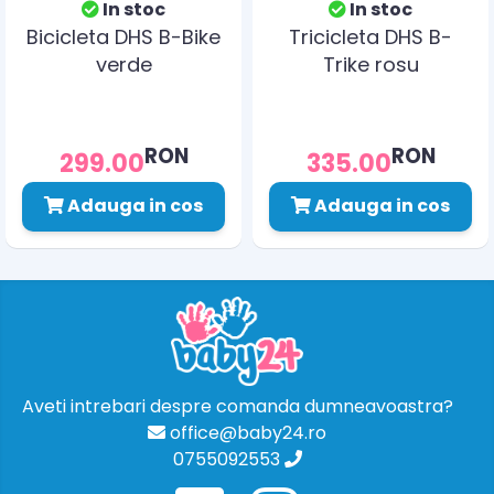
In stoc
In stoc
Bicicleta DHS B-Bike
Tricicleta DHS B-
verde
Trike rosu
RON
RON
299.00
335.00
Adauga in cos
Adauga in cos
Aveti intrebari despre comanda dumneavoastra?
office@baby24.ro
0755092553