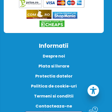
Informatii
Despre noi
Plata si livrare
Protectia datelor
Politica de cookie-uri
Termeni si conditii
Contacteaza-ne