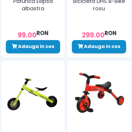
Paturica Ellipsa
Bicicleta DHS B-Bike
albastra
rosu
RON
RON
99.00
299.00
Adauga in cos
Adauga in cos