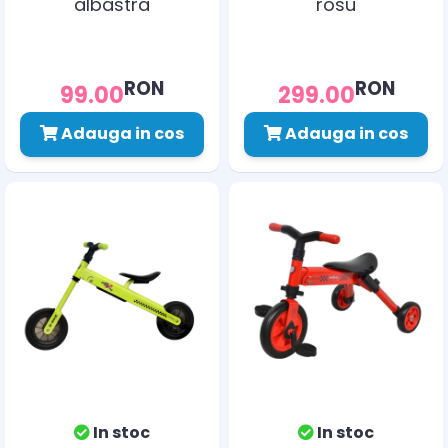
albastra
rosu
RON
RON
99.00
299.00
Adauga in cos
Adauga in cos
In stoc
In stoc