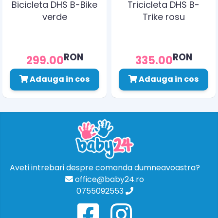
Bicicleta DHS B-Bike
Tricicleta DHS B-
verde
Trike rosu
RON
RON
299.00
335.00
Adauga in cos
Adauga in cos
Aveti intrebari despre comanda dumneavoastra?
office@baby24.ro
0755092553