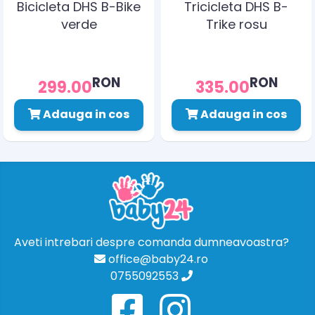
Bicicleta DHS B-Bike
Tricicleta DHS B-
verde
Trike rosu
RON
RON
299.00
335.00
Adauga in cos
Adauga in cos
Aveti intrebari despre comanda dumneavoastra?
office@baby24.ro
0755092553