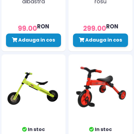
albastra
rosu
RON
RON
99.00
299.00
Adauga in cos
Adauga in cos
In stoc
In stoc