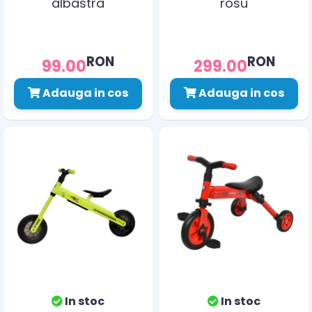
albastra
rosu
RON
RON
99.00
299.00
Adauga in cos
Adauga in cos
In stoc
In stoc