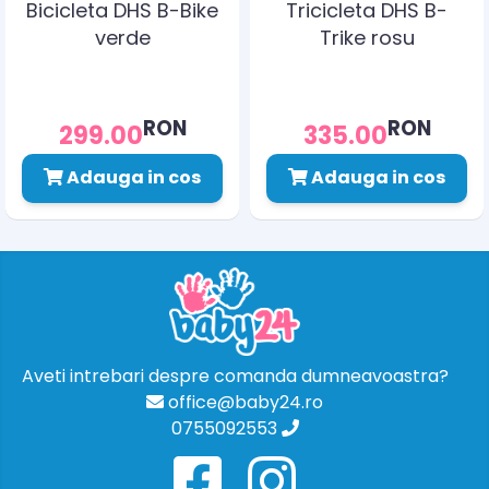
Bicicleta DHS B-Bike
Tricicleta DHS B-
verde
Trike rosu
RON
RON
299.00
335.00
Adauga in cos
Adauga in cos
Aveti intrebari despre comanda dumneavoastra?
office@baby24.ro
0755092553