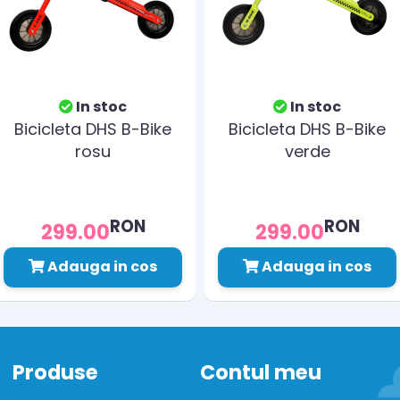
In stoc
In stoc
Bicicleta DHS B-Bike
Bicicleta DHS B-Bike
rosu
verde
RON
RON
299.00
299.00
Adauga in cos
Adauga in cos
Produse
Contul meu