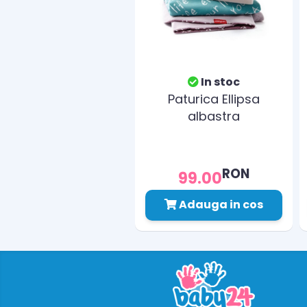
In stoc
Paturica Ellipsa
albastra
RON
99.00
Adauga in cos