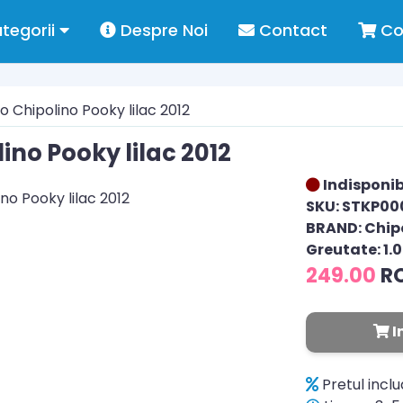
tegorii
Despre Noi
Contact
Co
 Chipolino Pooky lilac 2012
ino Pooky lilac 2012
Indisponib
SKU: STKP00
BRAND: Chip
Greutate: 1.
249.00
R
I
Pretul incl