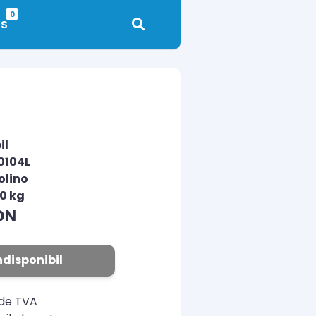
0
s
il
0104L
olino
00 kg
ON
ndisponibil
ude TVA