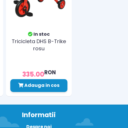
In stoc
Tricicleta DHS B-Trike
rosu
RON
335.00
Adauga in cos
Informatii
Despre noi