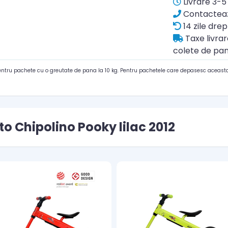
Livrare 3-5 
Contacteaz
14 zile drep
Taxe livra
colete de pan
pentru pachete cu o greutate de pana la 10 kg. Pentru pachetele care depasesc aceasta
o Chipolino Pooky lilac 2012