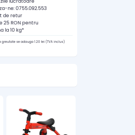
zile lucratoare
a-ne: 0755.092.553
t de retur
re 25 RON pentru
a la 10 kg*
 greutate se adauga 1.20 lei (TVA inclus)