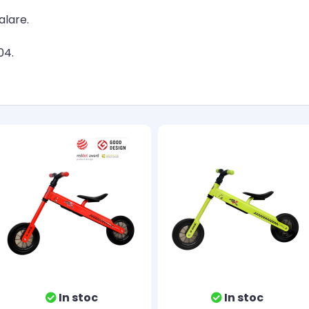
alare.
04.
In stoc
In stoc