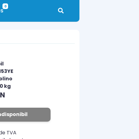
0
s
il
153YE
olino
00 kg
ON
ndisponibil
ude TVA