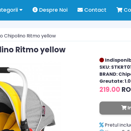
tegorii
Despre Noi
Contact
Co
o Chipolino Ritmo yellow
ino Ritmo yellow
Indisponib
SKU: STKRT0
BRAND: Chip
Greutate: 1.
219.00
R
I
Pretul incl