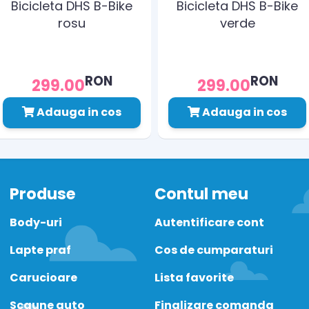
Bicicleta DHS B-Bike
Bicicleta DHS B-Bike
rosu
verde
RON
RON
299.00
299.00
Adauga in cos
Adauga in cos
Produse
Contul meu
Body-uri
Autentificare cont
Lapte praf
Cos de cumparaturi
Carucioare
Lista favorite
Scaune auto
Finalizare comanda