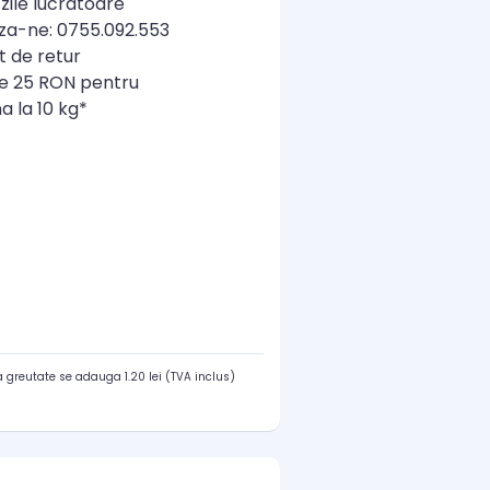
zile lucratoare
a-ne: 0755.092.553
t de retur
re 25 RON pentru
a la 10 kg*
 greutate se adauga 1.20 lei (TVA inclus)