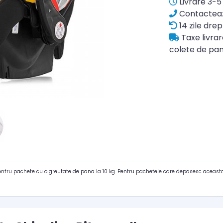
Livrare 3-5 
Contacteaz
14 zile drep
Taxe livra
colete de pan
pentru pachete cu o greutate de pana la 10 kg. Pentru pachetele care depasesc aceasta