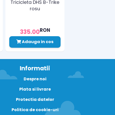
Tricicleta DHS B-Trike
rosu
RON
335.00
Adauga in cos
Informatii
Despre noi
Plata si livrare
Protectia datelor
Politica de cookie-uri