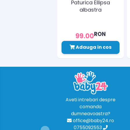
Paturica Ellipsa
albastra
RON
99.00
Adauga in cos
Aveti intrebari despre
comanda
dumneavoastra?
office@baby24.ro
0755092553