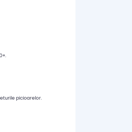
0+.
turile picioarelor.