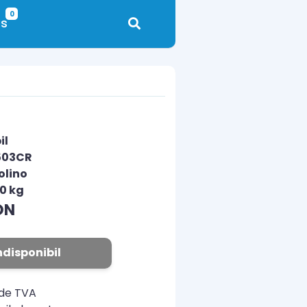
0
s
il
503CR
olino
00 kg
ON
ndisponibil
ude TVA