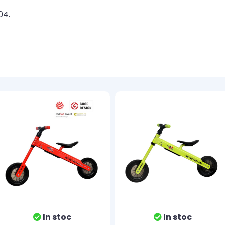
04.
In stoc
In stoc