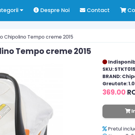
tegorii
Despre Noi
Contact
Co
o Chipolino Tempo creme 2015
lino Tempo creme 2015
Indisponib
SKU: STKT01
BRAND: Chip
Greutate: 1.
369.00
R
I
Pretul incl