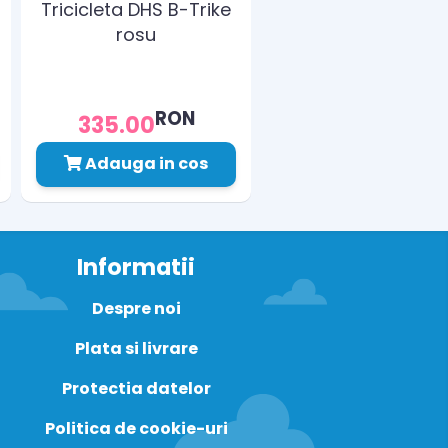
Tricicleta DHS B-Trike
rosu
RON
335.00
Adauga in cos
Informatii
Despre noi
Plata si livrare
Protectia datelor
Politica de cookie-uri