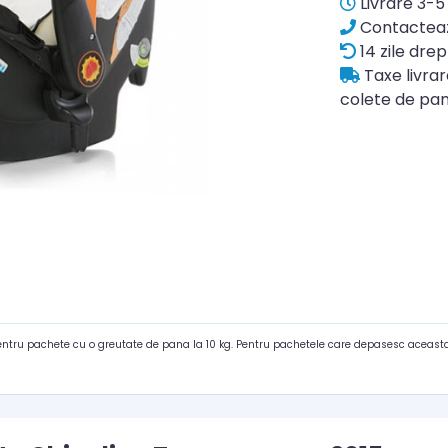
Livrare 3-5 
Contacteaz
14 zile drep
Taxe livra
colete de pan
pentru pachete cu o greutate de pana la 10 kg. Pentru pachetele care depasesc aceasta