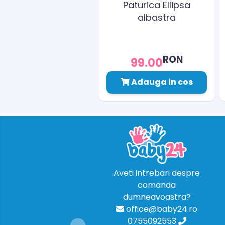
Paturica Ellipsa
albastra
RON
99.00
Adauga in cos
Aveti intrebari despre
comanda
dumneavoastra?
office@baby24.ro
0755092553