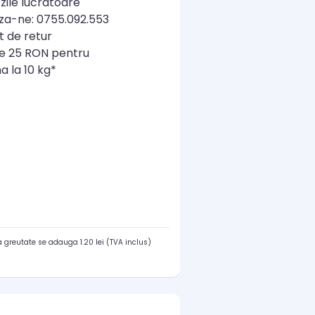
zile lucratoare
a-ne: 0755.092.553
t de retur
re 25 RON pentru
a la 10 kg*
 greutate se adauga 1.20 lei (TVA inclus)