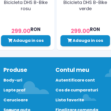
Bicicleta DHS B-Bike
Bicicleta DHS B-Bike
rosu
verde
RON
RON
299.00
299.00
Adauga in cos
Adauga in cos
Produse
Contul meu
Body-uri
Autentificare cont
Lapte praf
Cos de cumparaturi
Carucioare
Lista favorite
Scaune auto
Finalizare comanda