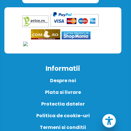
Informatii
Despre noi
Plata si livrare
Protectia datelor
Politica de cookie-uri
Termeni si conditii