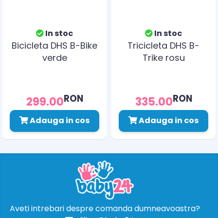
In stoc
In stoc
Bicicleta DHS B-Bike
Tricicleta DHS B-
verde
Trike rosu
RON
RON
299.00
335.00
Adauga in cos
Adauga in cos
Aveti intrebari despre comanda dumneavoastra?