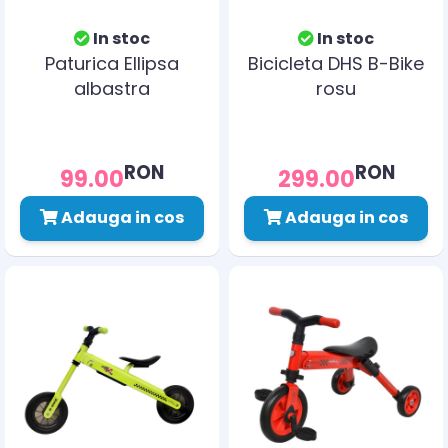
In stoc
In stoc
Paturica Ellipsa
Bicicleta DHS B-Bike
albastra
rosu
RON
RON
99.00
299.00
Adauga in cos
Adauga in cos