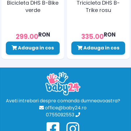
Bicicleta DHS B-Bike
Tricicleta DHS B-
verde
Trike rosu
RON
RON
299.00
335.00
Adauga in cos
Adauga in cos
Aveti intrebari despre comanda dumneavoastra?
office@baby24.ro
0755092553