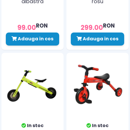
albastra
rosu
RON
RON
99.00
299.00
Adauga in cos
Adauga in cos
In stoc
In stoc