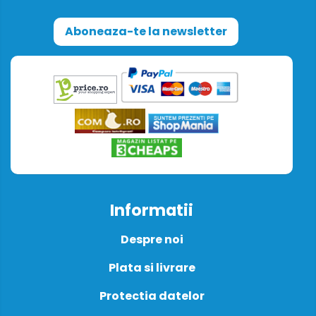
Aboneaza-te la newsletter
Informatii
Despre noi
Plata si livrare
Protectia datelor