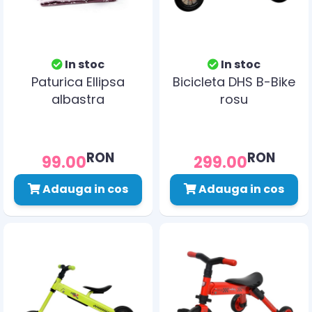
In stoc
In stoc
Paturica Ellipsa
Bicicleta DHS B-Bike
albastra
rosu
RON
RON
99.00
299.00
Adauga in cos
Adauga in cos