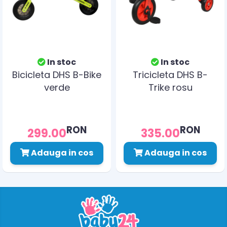
In stoc
In stoc
Bicicleta DHS B-Bike
Tricicleta DHS B-
verde
Trike rosu
RON
RON
299.00
335.00
Adauga in cos
Adauga in cos