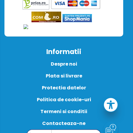
Informatii
Despre noi
Plata si livrare
Protectia datelor
Politica de cookie-uri
Termeni si conditii
Contacteaza-ne