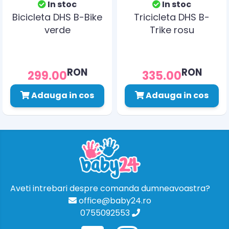
In stoc
In stoc
Bicicleta DHS B-Bike
Tricicleta DHS B-
verde
Trike rosu
RON
RON
299.00
335.00
Adauga in cos
Adauga in cos
Aveti intrebari despre comanda dumneavoastra?
office@baby24.ro
0755092553