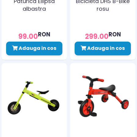
Paturica Ellipsa
Bicicleta DHS B-Bike
albastra
rosu
RON
RON
99.00
299.00
Adauga in cos
Adauga in cos