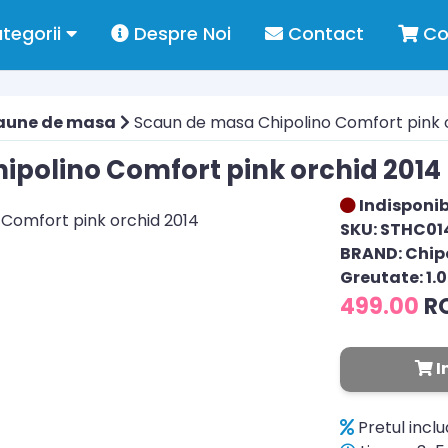
tegorii
Despre Noi
Contact
Co
aune de masa
Scaun de masa Chipolino Comfort pink 
ipolino Comfort pink orchid 2014
Indisponib
SKU: STHC0
BRAND: Chip
Greutate: 1.
499.00
R
I
Pretul incl