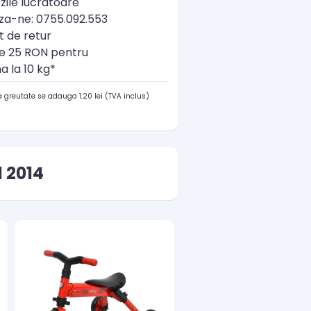
zile lucratoare
a-ne: 0755.092.553
t de retur
re 25 RON pentru
a la 10 kg*
 greutate se adauga 1.20 lei (TVA inclus)
 2014