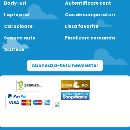
Body-uri
Autentificare cont
Lapte praf
Cos de cumparaturi
Carucioare
Lista favorite
Scaune auto
Finalizare comanda
Scutece
Aboneaza-te la newsletter