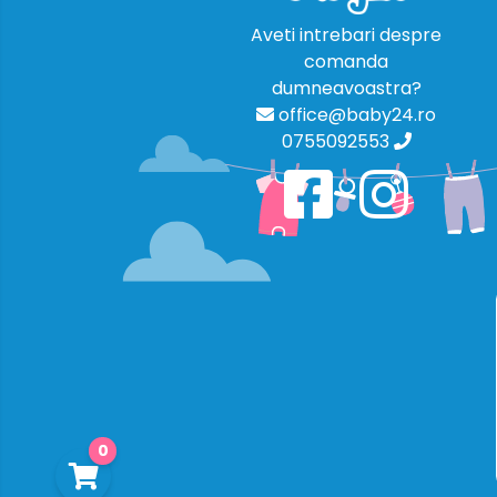
Aveti intrebari despre
comanda
dumneavoastra?
office@baby24.ro
0755092553
0