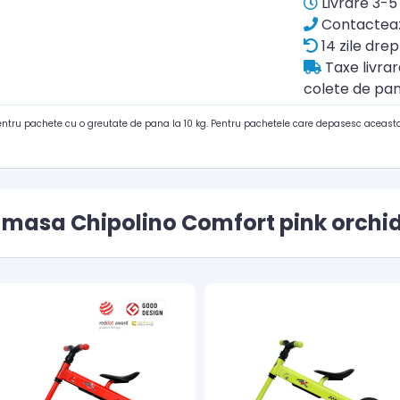
Livrare 3-5 
Contacteaz
14 zile drep
Taxe livra
colete de pan
pentru pachete cu o greutate de pana la 10 kg. Pentru pachetele care depasesc aceasta
 masa Chipolino Comfort pink orchid