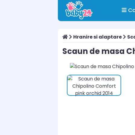
Ca
Hranire si alaptare
Sc
Scaun de masa Ch