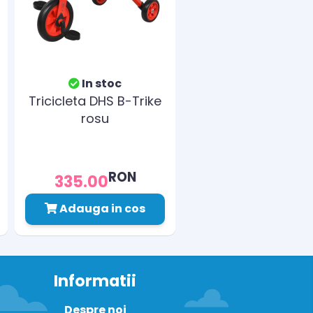
In stoc
Tricicleta DHS B-Trike
rosu
RON
335.00
Adauga in cos
Informatii
Despre noi