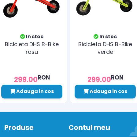
In stoc
In stoc
Bicicleta DHS B-Bike
Bicicleta DHS B-Bike
rosu
verde
RON
RON
299.00
299.00
Adauga in cos
Adauga in cos
Produse
Contul meu