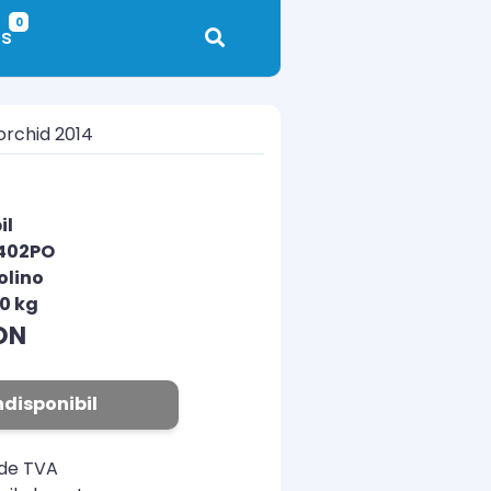
0
s
orchid 2014
il
1402PO
olino
00 kg
ON
ndisponibil
ude TVA