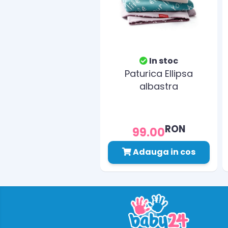
In stoc
Paturica Ellipsa
albastra
RON
99.00
Adauga in cos