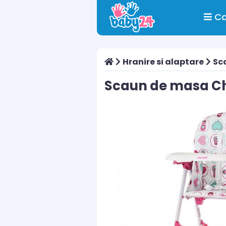
Ca
Hranire si alaptare
Sc
Scaun de masa Chi