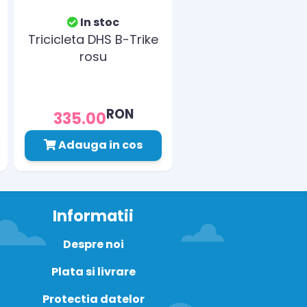
In stoc
Tricicleta DHS B-Trike
rosu
RON
335.00
Adauga in cos
Informatii
Despre noi
Plata si livrare
Protectia datelor