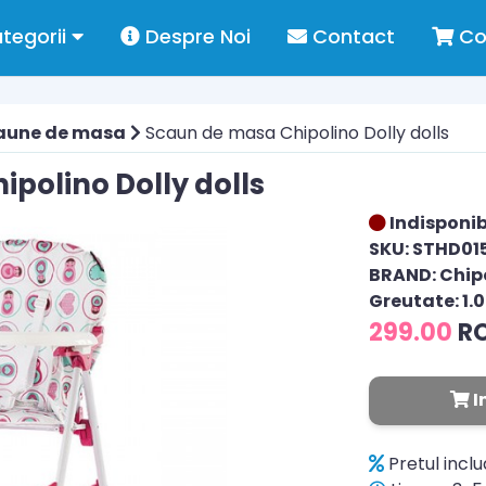
tegorii
Despre Noi
Contact
Co
aune de masa
Scaun de masa Chipolino Dolly dolls
polino Dolly dolls
Indisponib
SKU: STHD0
BRAND: Chip
Greutate: 1.
299.00
R
I
Pretul incl