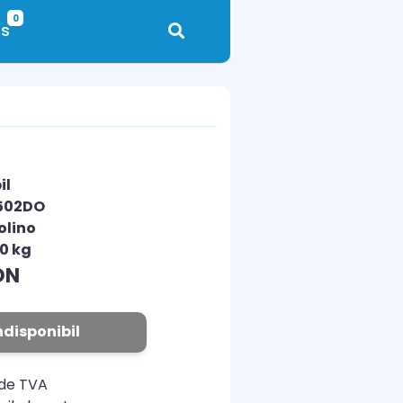
0
s
il
1502DO
olino
00 kg
ON
ndisponibil
ude TVA