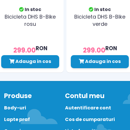
In stoc
In stoc
Bicicleta DHS B-Bike
Bicicleta DHS B-Bike
rosu
verde
RON
RON
299.00
299.00
Adauga in cos
Adauga in cos
Produse
Contul meu
Body-uri
Autentificare cont
Lapte praf
Cos de cumparaturi