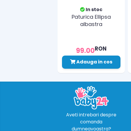
In stoc
Paturica Ellipsa
albastra
RON
99.00
Adauga in cos
Aveti intrebari despre
comanda
dumneavoastra?