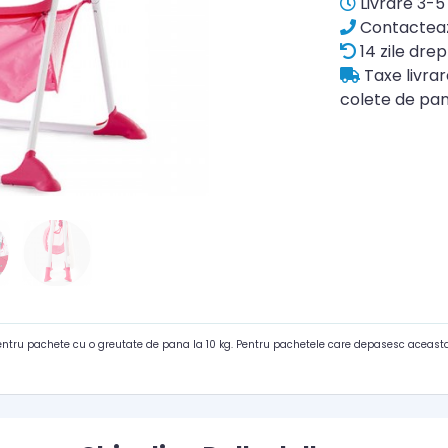
Livrare 3-5 
Contacteaz
14 zile drep
Taxe livra
colete de pan
pentru pachete cu o greutate de pana la 10 kg. Pentru pachetele care depasesc aceasta