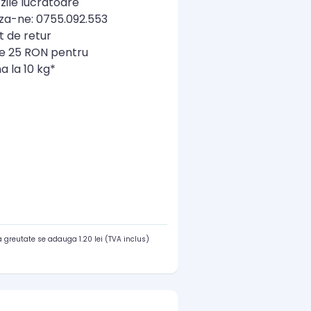
zile lucratoare
a-ne: 0755.092.553
t de retur
re 25 RON pentru
a la 10 kg*
 greutate se adauga 1.20 lei (TVA inclus)