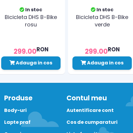
In stoc
In stoc
Bicicleta DHS B-Bike
Bicicleta DHS B-Bike
rosu
verde
RON
RON
299.00
299.00
Adauga in cos
Adauga in cos
Produse
Contul meu
Body-uri
Autentificare cont
Lapte praf
Cos de cumparaturi