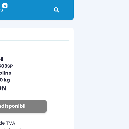
0
s
il
503SP
olino
00 kg
ON
ndisponibil
ude TVA