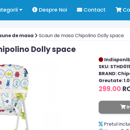
tegorii
Despre Noi
Contact
Co
aune de masa
Scaun de masa Chipolino Dolly space
ipolino Dolly space
Indisponib
SKU: STHD01
BRAND: Chip
Greutate: 1.
299.00
R
I
Pretul incl