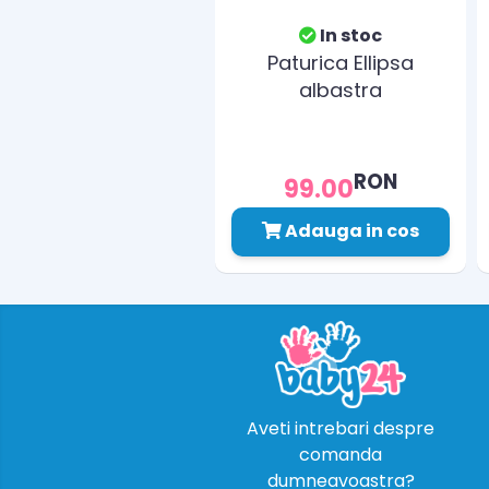
In stoc
Paturica Ellipsa
albastra
RON
99.00
Adauga in cos
Aveti intrebari despre
comanda
dumneavoastra?