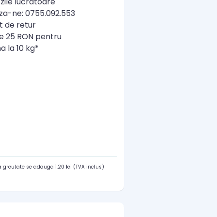
zile lucratoare
a-ne: 0755.092.553
t de retur
re 25 RON pentru
a la 10 kg*
 greutate se adauga 1.20 lei (TVA inclus)