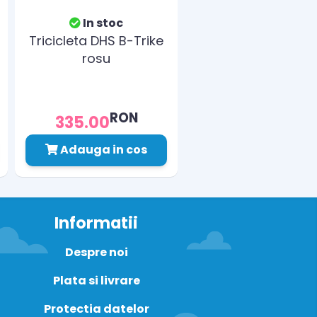
In stoc
Tricicleta DHS B-Trike
rosu
RON
335.00
Adauga in cos
Informatii
Despre noi
Plata si livrare
Protectia datelor