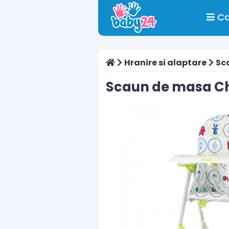
Ca
Hranire si alaptare
Sc
Scaun de masa Ch