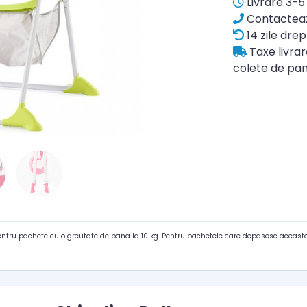
Livrare 3-5 
Contacteaz
14 zile drep
Taxe livra
colete de pan
pentru pachete cu o greutate de pana la 10 kg. Pentru pachetele care depasesc aceasta