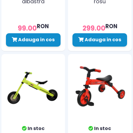
albastra
rosu
RON
RON
99.00
299.00
Adauga in cos
Adauga in cos
In stoc
In stoc