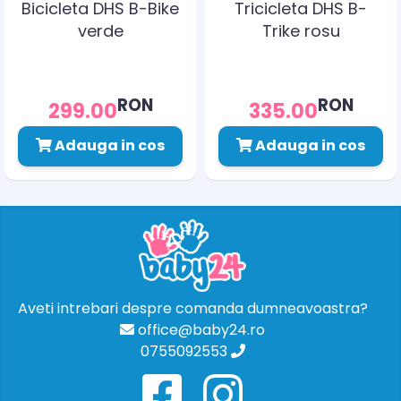
Bicicleta DHS B-Bike
Tricicleta DHS B-
verde
Trike rosu
RON
RON
299.00
335.00
Adauga in cos
Adauga in cos
Aveti intrebari despre comanda dumneavoastra?
office@baby24.ro
0755092553