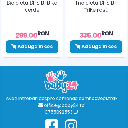
Bicicleta DHS B-Bike
Tricicleta DHS B-
verde
Trike rosu
RON
RON
299.00
335.00
Adauga in cos
Adauga in cos
Aveti intrebari despre comanda dumneavoastra?
office@baby24.ro
0755092553