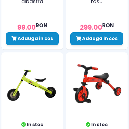
albastra
rosu
RON
RON
99.00
299.00
Adauga in cos
Adauga in cos
In stoc
In stoc