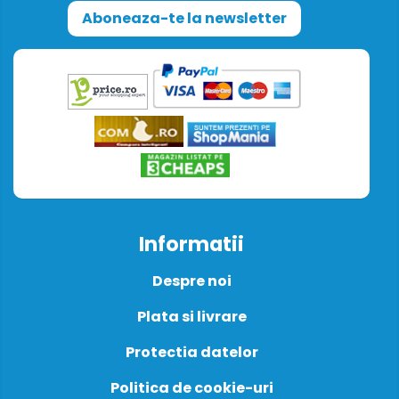
Aboneaza-te la newsletter
Informatii
Despre noi
Plata si livrare
Protectia datelor
Politica de cookie-uri