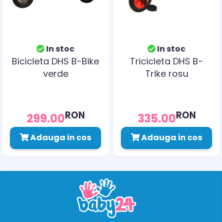
In stoc
In stoc
Bicicleta DHS B-Bike
Tricicleta DHS B-
verde
Trike rosu
RON
RON
299.00
335.00
Adauga in cos
Adauga in cos