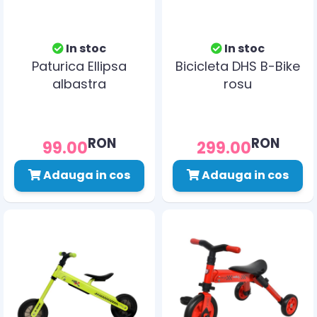
In stoc
In stoc
Paturica Ellipsa
Bicicleta DHS B-Bike
albastra
rosu
RON
RON
99.00
299.00
Adauga in cos
Adauga in cos