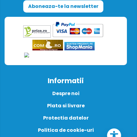
Aboneaza-te la newsletter
Informatii
Despre noi
Plata si livrare
Protectia datelor
Politica de cookie-uri