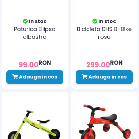
In stoc
In stoc
Paturica Ellipsa
Bicicleta DHS B-Bike
albastra
rosu
RON
RON
99.00
299.00
Adauga in cos
Adauga in cos