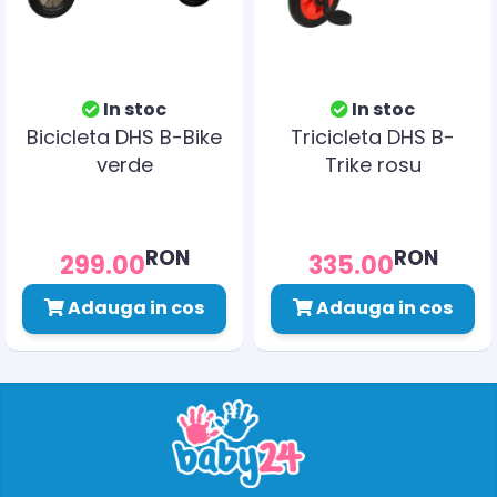
In stoc
In stoc
Bicicleta DHS B-Bike
Tricicleta DHS B-
verde
Trike rosu
RON
RON
299.00
335.00
Adauga in cos
Adauga in cos