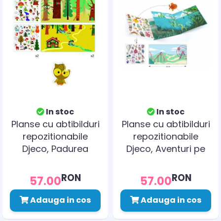
In stoc
In stoc
Planse cu abtibilduri
Planse cu abtibilduri
repozitionabile
repozitionabile
Djeco, Padurea
Djeco, Aventuri pe
fermecata
mare
RON
RON
57.00
57.00
Adauga in cos
Adauga in cos