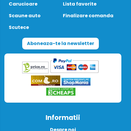
Carucioare
Lista favorite
Scaune auto
Finalizare comanda
Scutece
Aboneaza-te la newsletter
Informatii
Despre noi