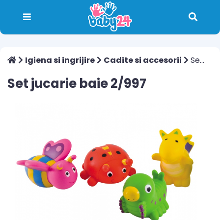
Igiena si ingrijire
Cadite si accesorii
Set jucarie baie 2/997
Set jucarie baie 2/997