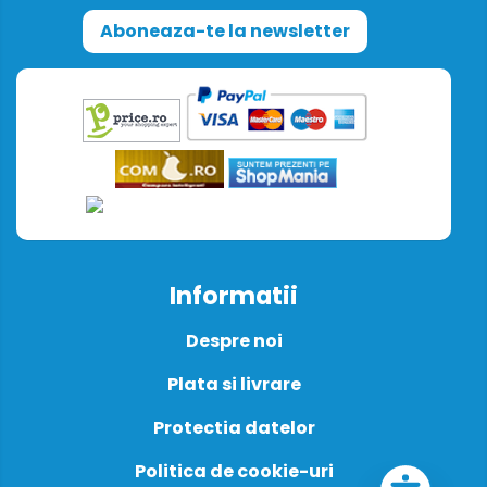
Aboneaza-te la newsletter
Informatii
Despre noi
Plata si livrare
Protectia datelor
Politica de cookie-uri