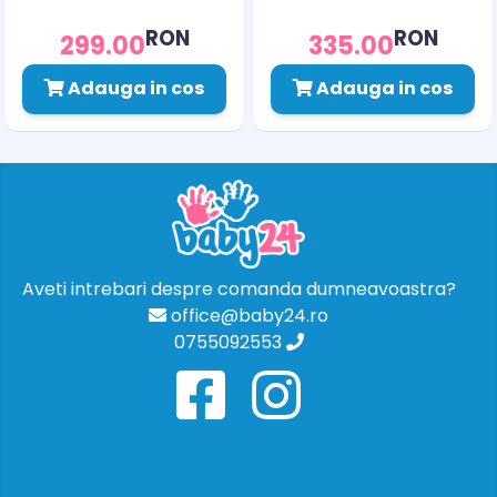
RON
RON
299.00
335.00
Adauga in cos
Adauga in cos
Aveti intrebari despre comanda dumneavoastra?
office@baby24.ro
0755092553