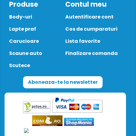
Produse
Contul meu
Body-uri
Autentificare cont
Lapte praf
Cos de cumparaturi
Carucioare
Lista favorite
Scaune auto
Finalizare comanda
Scutece
Aboneaza-te la newsletter