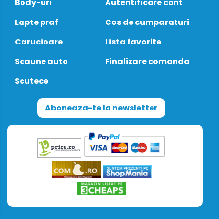
Body-uri
Autentificare cont
Lapte praf
Cos de cumparaturi
Carucioare
Lista favorite
Scaune auto
Finalizare comanda
Scutece
Aboneaza-te la newsletter