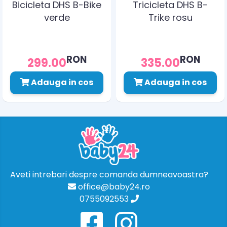
Bicicleta DHS B-Bike
Tricicleta DHS B-
verde
Trike rosu
RON
RON
299.00
335.00
Adauga in cos
Adauga in cos
Aveti intrebari despre comanda dumneavoastra?
office@baby24.ro
0755092553