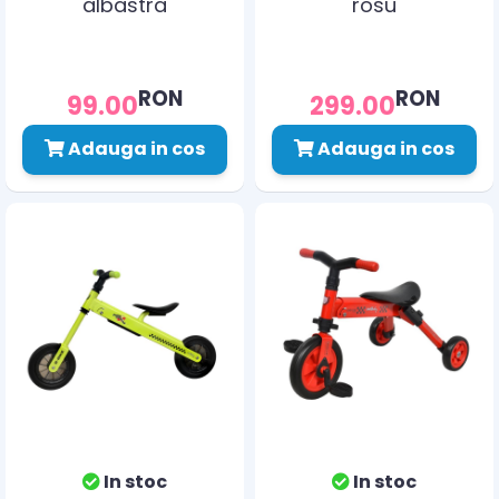
albastra
rosu
RON
RON
99.00
299.00
Adauga in cos
Adauga in cos
In stoc
In stoc