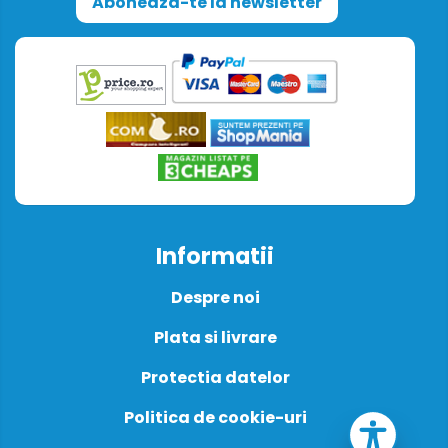
Aboneaza-te la newsletter
Informatii
Despre noi
Plata si livrare
Protectia datelor
Politica de cookie-uri