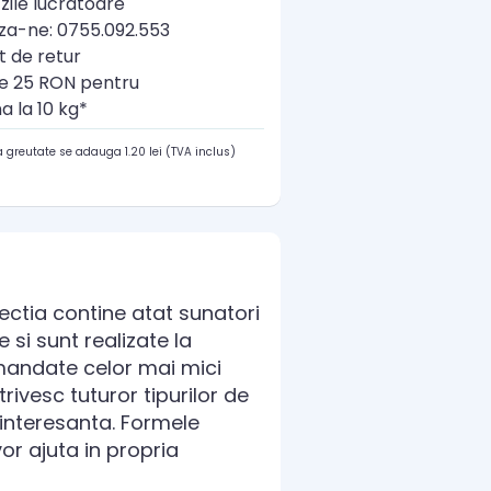
zile lucratoare
a-ne: 0755.092.553
t de retur
re 25 RON pentru
a la 10 kg*
 greutate se adauga 1.20 lei (TVA inclus)
ectia contine atat sunatori
e si sunt realizate la
omandate celor mai mici
rivesc tuturor tipurilor de
 interesanta. Formele
vor ajuta in propria