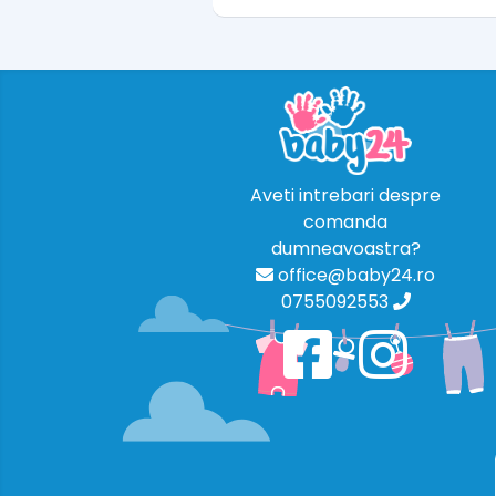
Aveti intrebari despre
comanda
dumneavoastra?
office@baby24.ro
0755092553