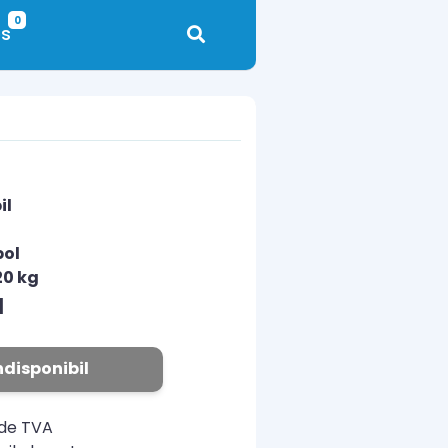
0
s
il
pol
20 kg
N
ndisponibil
ude TVA