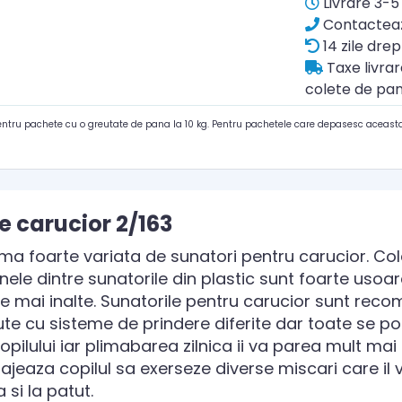
Livrare 3-5 
Contacteaz
14 zile drep
Taxe livra
colete de pan
pentru pachete cu o greutate de pana la 10 kg. Pentru pachetele care depasesc aceasta
e carucior 2/163
a foarte variata de sunatori pentru carucior. Col
Unele dintre sunatorile din plastic sunt foarte usoar
le mai inalte. Sunatorile pentru carucior sunt rec
te cu sisteme de prindere diferite dar toate se pot
opilului iar plimabarea zilnica ii va parea mult mai
ncurajeaza copilul sa exerseze diverse miscari care il 
 si la patut.