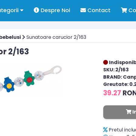
tegorii
Despre Noi
Contact
Co
 bebelusi
Sunatoare carucior 2/163
r 2/163
Indisponib
SKU: 2/163
BRAND: Can
Greutate: 0.
39.27
RO
I
Pretul incl