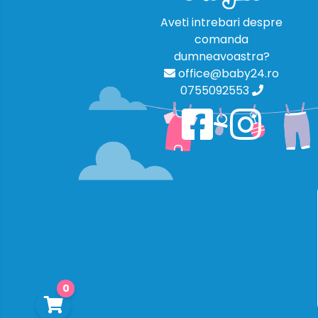
Aveti intrebari despre
comanda
dumneavoastra?
office@baby24.ro
0755092553
0