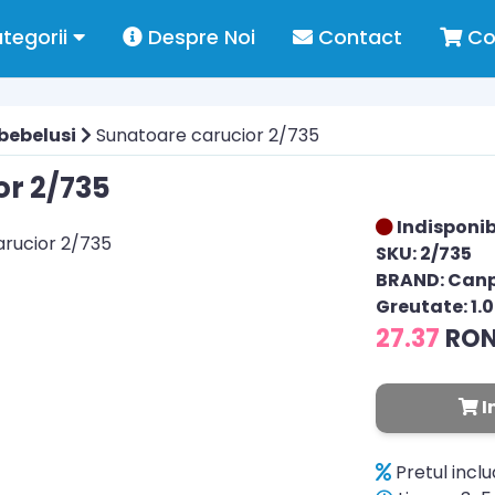
tegorii
Despre Noi
Contact
Co
 bebelusi
Sunatoare carucior 2/735
or 2/735
Indisponib
SKU: 2/735
BRAND: Can
Greutate: 1.
27.37
RO
I
Pretul incl