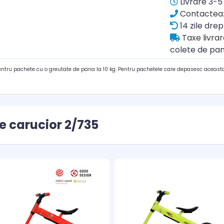
Livrare 3-5 
Contacteaz
14 zile drep
Taxe livra
colete de pan
pentru pachete cu o greutate de pana la 10 kg. Pentru pachetele care depasesc aceasta
e carucior 2/735