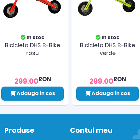
In stoc
In stoc
Bicicleta DHS B-Bike
Bicicleta DHS B-Bike
rosu
verde
RON
RON
299.00
299.00
Adauga in cos
Adauga in cos
Produse
Contul meu