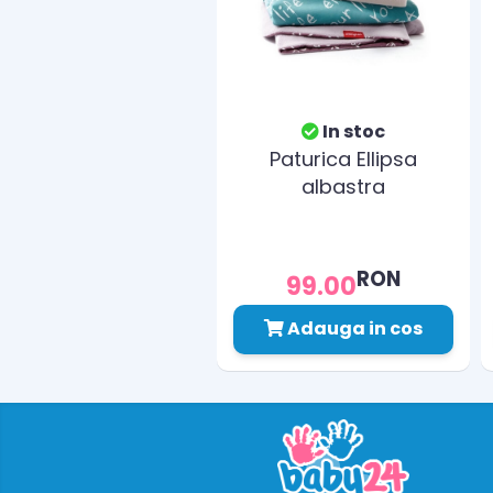
In stoc
Paturica Ellipsa
albastra
RON
99.00
Adauga in cos