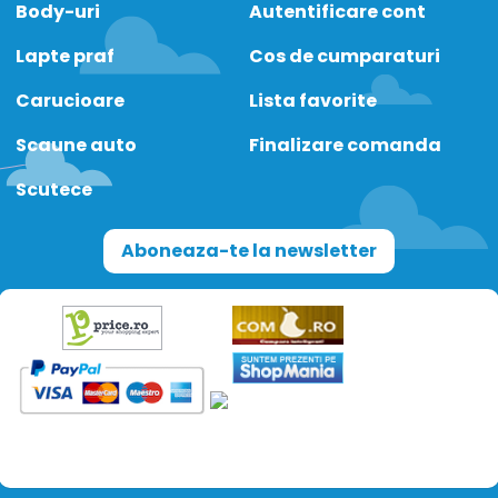
Body-uri
Autentificare cont
Lapte praf
Cos de cumparaturi
Carucioare
Lista favorite
Scaune auto
Finalizare comanda
Scutece
Aboneaza-te la newsletter