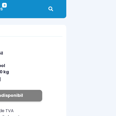
0
s
il
pol
00 kg
N
ndisponibil
ude TVA