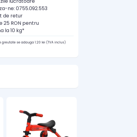
zile lucratoare
a-ne: 0755.092.553
t de retur
re 25 RON pentru
a la 10 kg*
 greutate se adauga 1.20 lei (TVA inclus)