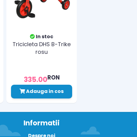
In stoc
Tricicleta DHS B-Trike
rosu
RON
335.00
Adauga in cos
Informatii
Despre noi