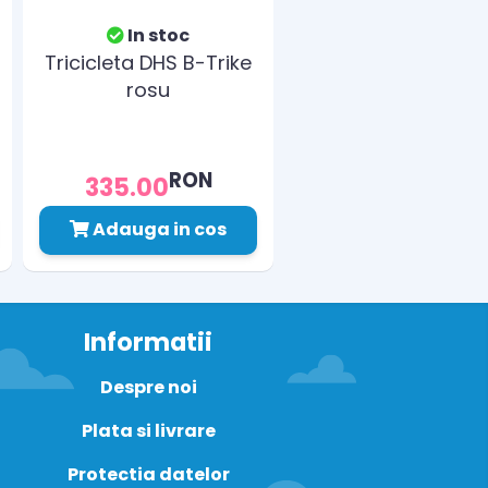
In stoc
Tricicleta DHS B-Trike
rosu
RON
335.00
Adauga in cos
Informatii
Despre noi
Plata si livrare
Protectia datelor