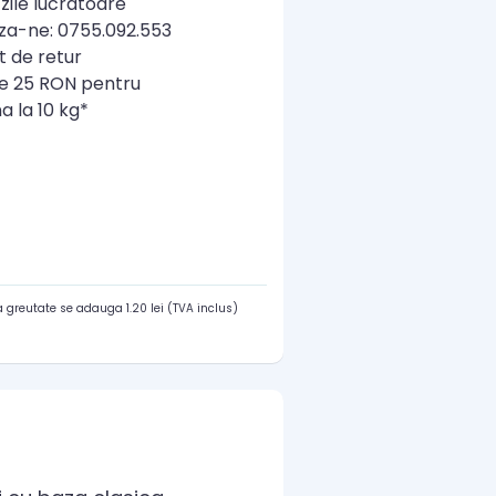
zile lucratoare
a-ne: 0755.092.553
t de retur
re 25 RON pentru
a la 10 kg*
 greutate se adauga 1.20 lei (TVA inclus)