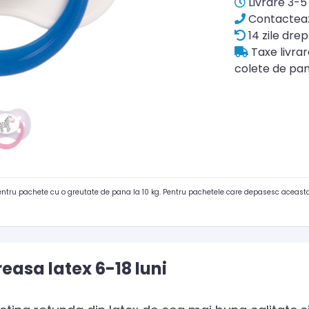
Livrare 3-5 
Contacteaz
14 zile drep
Taxe livra
colete de pan
pentru pachete cu o greutate de pana la 10 kg. Pentru pachetele care depasesc aceasta
reasa latex 6-18 luni