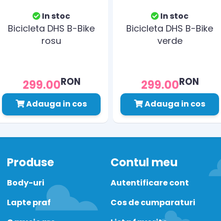
In stoc
In stoc
Bicicleta DHS B-Bike
Bicicleta DHS B-Bike
rosu
verde
RON
RON
299.00
299.00
Adauga in cos
Adauga in cos
Produse
Contul meu
Body-uri
Autentificare cont
Lapte praf
Cos de cumparaturi