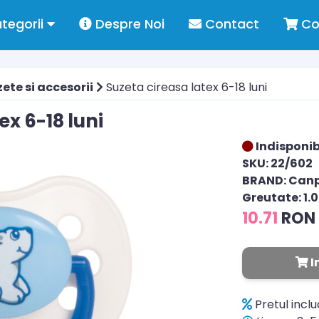
tegorii
Despre Noi
Contact
Co
ete si accesorii
Suzeta cireasa latex 6-18 luni
ex 6-18 luni
Indisponib
SKU: 22/602
BRAND: Can
Greutate: 1.
10.71
RON
I
Pretul incl