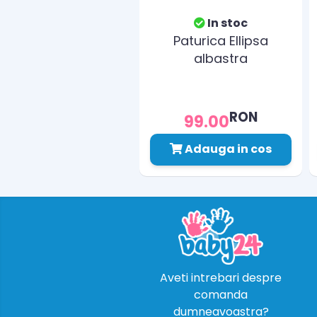
In stoc
Paturica Ellipsa
albastra
RON
99.00
Adauga in cos
Aveti intrebari despre
comanda
dumneavoastra?