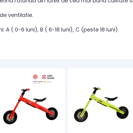
etina rotunda din latex de cea mai buna calitate si
e ventilatie.
: A ( 0-6 luni), B ( 6-18 luni), C (peste 18 luni).