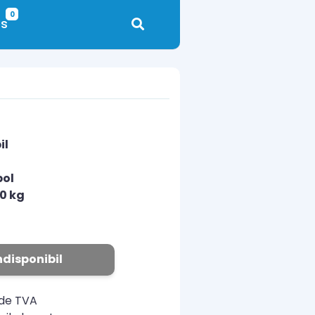
0
s
il
pol
00 kg
ndisponibil
ude TVA