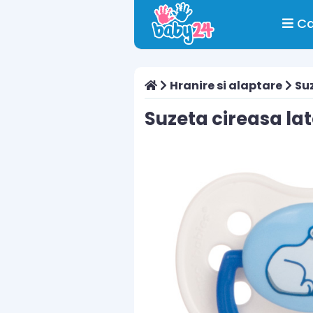
Ca
Hranire si alaptare
Suz
Suzeta cireasa lat