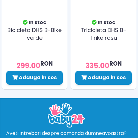
In stoc
In stoc
Bicicleta DHS B-Bike
Tricicleta DHS B-
verde
Trike rosu
RON
RON
299.00
335.00
Adauga in cos
Adauga in cos
Aveti intrebari despre comanda dumneavoastra?