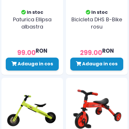
In stoc
In stoc
Paturica Ellipsa
Bicicleta DHS B-Bike
albastra
rosu
RON
RON
99.00
299.00
Adauga in cos
Adauga in cos