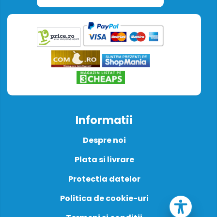
Informatii
Despre noi
Plata si livrare
Protectia datelor
Politica de cookie-uri