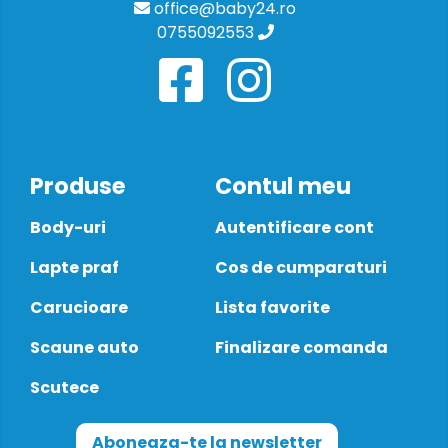
office@baby24.ro
0755092553
Produse
Contul meu
Body-uri
Autentificare cont
Lapte praf
Cos de cumparaturi
Carucioare
Lista favorite
Scaune auto
Finalizare comanda
Scutece
Aboneaza-te la newsletter