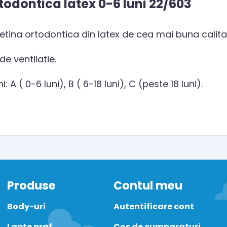
todontica latex 0-6 luni 22/603
etina ortodontica din latex de cea mai buna calitat
e ventilatie.
: A ( 0-6 luni), B ( 6-18 luni), C (peste 18 luni).
Produse
Contul meu
Body-uri
Autentificare cont
Lapte praf
Cos de cumparaturi