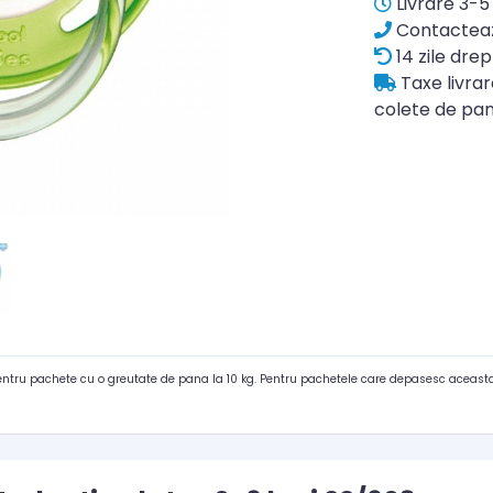
Livrare 3-5 
Contacteaz
14 zile drep
Taxe livra
colete de pan
pentru pachete cu o greutate de pana la 10 kg. Pentru pachetele care depasesc aceasta