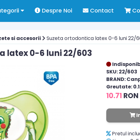
tegorii
Despre Noi
Contact
Co
ete si accesorii
Suzeta ortodontica latex 0-6 luni 22/
 latex 0-6 luni 22/603
Indisponib
SKU: 22/603
BRAND: Can
Greutate: 0.
10.71
RON
I
Pretul incl