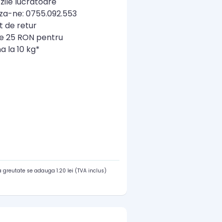
zile lucratoare
a-ne: 0755.092.553
t de retur
re 25 RON pentru
a la 10 kg*
 greutate se adauga 1.20 lei (TVA inclus)