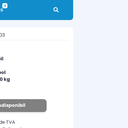
0
s
603
il
pol
10 kg
ndisponibil
ude TVA