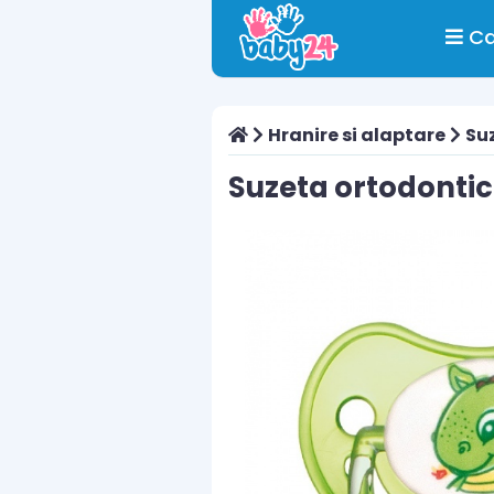
Ca
Hranire si alaptare
Suz
Suzeta ortodontica