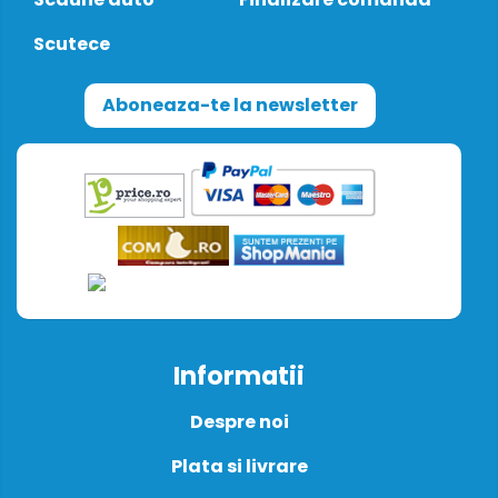
Scutece
Aboneaza-te la newsletter
Informatii
Despre noi
Plata si livrare