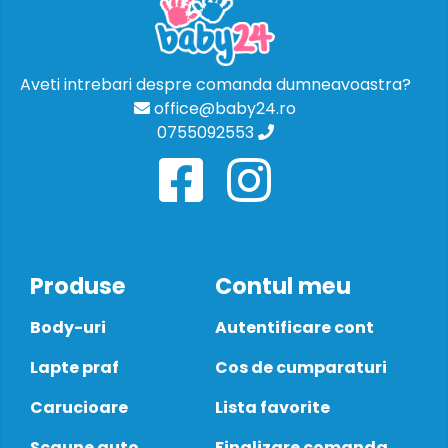
Aveti intrebari despre comanda dumneavoastra?
office@baby24.ro
0755092553
Produse
Contul meu
Body-uri
Autentificare cont
Lapte praf
Cos de cumparaturi
Carucioare
Lista favorite
Scaune auto
Finalizare comanda