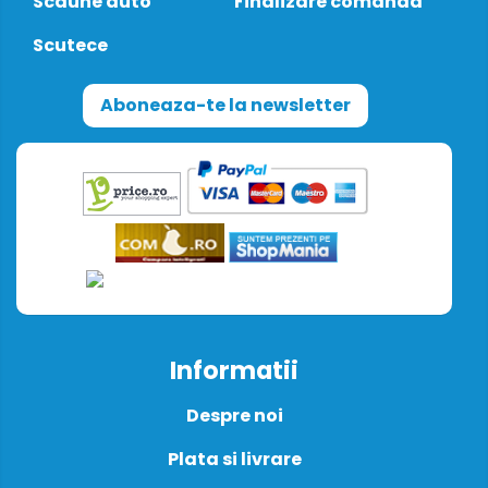
Scaune auto
Finalizare comanda
Scutece
Aboneaza-te la newsletter
Informatii
Despre noi
Plata si livrare