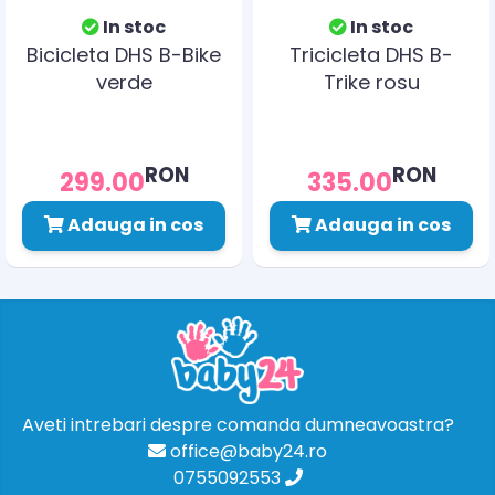
In stoc
In stoc
Bicicleta DHS B-Bike
Tricicleta DHS B-
verde
Trike rosu
RON
RON
299.00
335.00
Adauga in cos
Adauga in cos
Aveti intrebari despre comanda dumneavoastra?
office@baby24.ro
0755092553