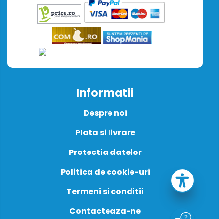
Informatii
Despre noi
Plata si livrare
Protectia datelor
Politica de cookie-uri
Termeni si conditii
Contacteaza-ne