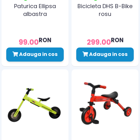
Paturica Ellipsa
Bicicleta DHS B-Bike
albastra
rosu
RON
RON
99.00
299.00
Adauga in cos
Adauga in cos