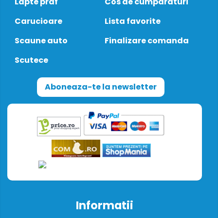
Lapte praf
Cos de cumparaturi
Carucioare
Lista favorite
Scaune auto
Finalizare comanda
Scutece
Aboneaza-te la newsletter
Informatii