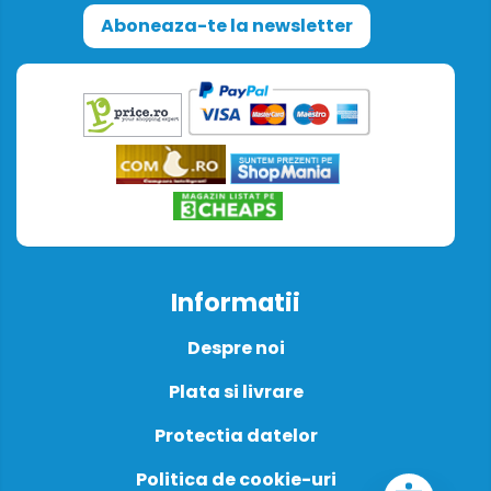
Aboneaza-te la newsletter
Informatii
Despre noi
Plata si livrare
Protectia datelor
Politica de cookie-uri