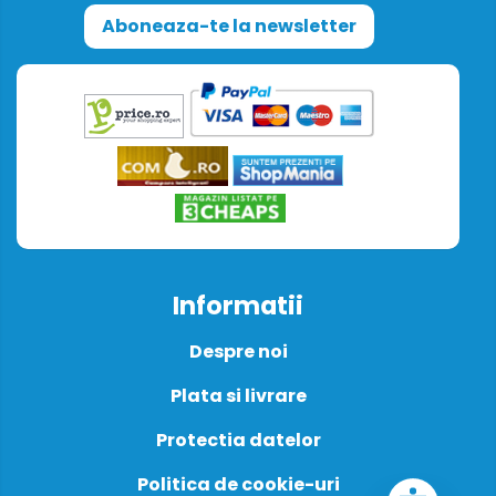
Aboneaza-te la newsletter
Informatii
Despre noi
Plata si livrare
Protectia datelor
Politica de cookie-uri