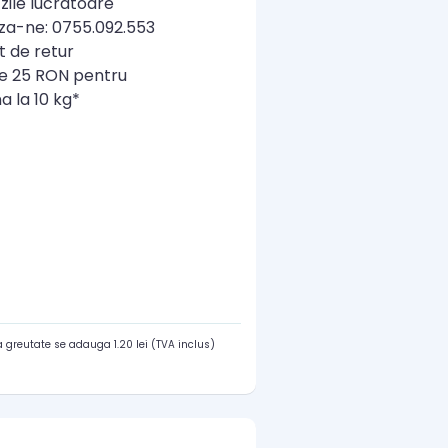
zile lucratoare
a-ne: 0755.092.553
t de retur
re 25 RON pentru
a la 10 kg*
 greutate se adauga 1.20 lei (TVA inclus)