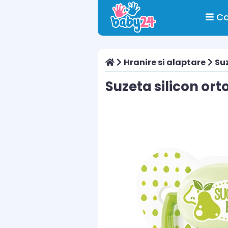
Ca
Hranire si alaptare
Suz
Suzeta silicon ort