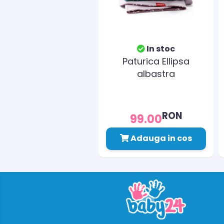
In stoc
Paturica Ellipsa
albastra
RON
99.00
Adauga in cos