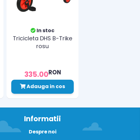
In stoc
Tricicleta DHS B-Trike
rosu
RON
335.00
Adauga in cos
Informatii
Despre noi