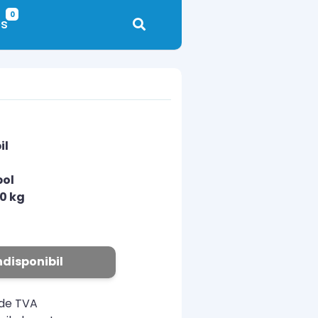
0
s
il
pol
00 kg
N
ndisponibil
ude TVA