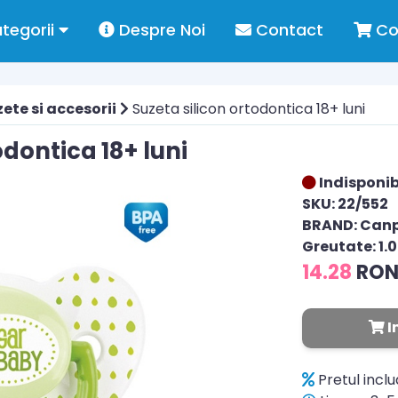
tegorii
Despre Noi
Contact
Co
ete si accesorii
Suzeta silicon ortodontica 18+ luni
odontica 18+ luni
Indisponib
SKU: 22/552
BRAND: Can
Greutate: 1.
14.28
RO
I
Pretul incl