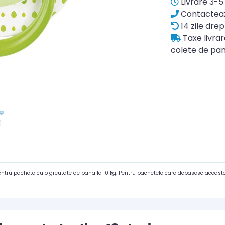
Livrare 3-5 
Contacteaz
14 zile drep
Taxe livra
colete de pan
pentru pachete cu o greutate de pana la 10 kg. Pentru pachetele care depasesc aceasta