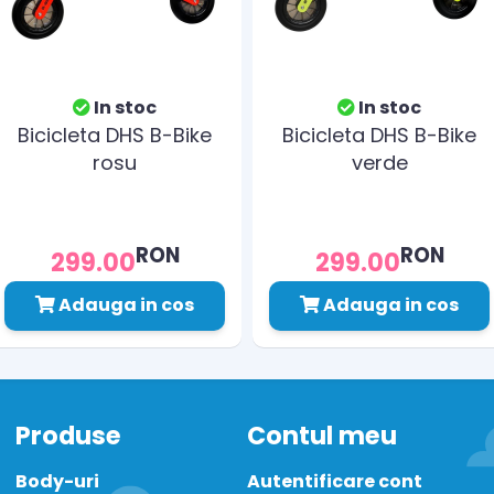
In stoc
In stoc
Bicicleta DHS B-Bike
Bicicleta DHS B-Bike
rosu
verde
RON
RON
299.00
299.00
Adauga in cos
Adauga in cos
Produse
Contul meu
Body-uri
Autentificare cont