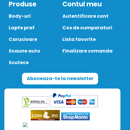
Produse
Contul meu
Body-uri
Autentificare cont
Lapte praf
Cos de cumparaturi
Carucioare
Lista favorite
Scaune auto
Finalizare comanda
Scutece
Aboneaza-te la newsletter