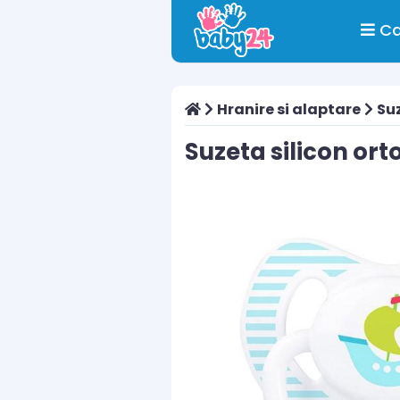
Ca
Hranire si alaptare
Suz
Suzeta silicon ort