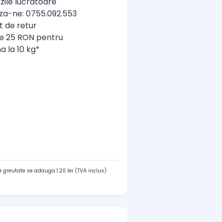
zile lucratoare
a-ne: 0755.092.553
t de retur
re 25 RON pentru
a la 10 kg*
 greutate se adauga 1.20 lei (TVA inclus)