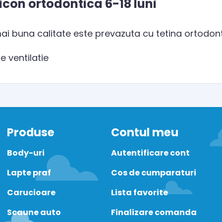
licon ortodontica 6-18 luni
ai buna calitate este prevazuta cu tetina ortodont
e ventilatie
Produse
Contul meu
Body-uri
Autentificare cont
Lapte praf
Cos de cumparaturi
Carucioare
Lista favorite
Scaune auto
Finalizare comanda