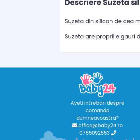
Descriere Suzeta si
Suzeta din silicon de cea m
Suzeta are propriile gauri d
Aveti intrebari despre
comanda
dumneavoastra?
office@baby24.ro
0755092553