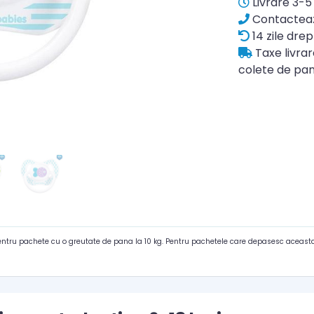
Livrare 3-5 
Contacteaz
14 zile drep
Taxe livra
colete de pan
pentru pachete cu o greutate de pana la 10 kg. Pentru pachetele care depasesc aceasta