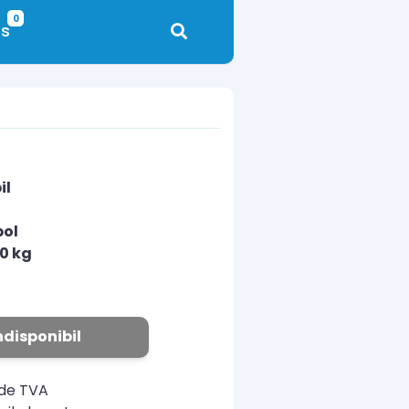
0
s
il
pol
10 kg
N
ndisponibil
ude TVA