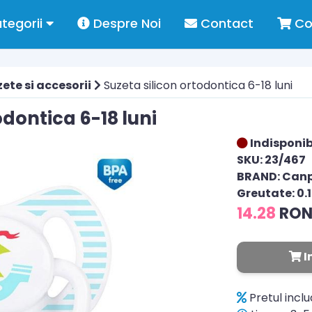
tegorii
Despre Noi
Contact
Co
ete si accesorii
Suzeta silicon ortodontica 6-18 luni
odontica 6-18 luni
Indisponib
SKU: 23/467
BRAND: Can
Greutate: 0.
14.28
RO
I
Pretul incl